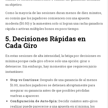
su objetivo.
Como la mayoría de las sesiones duran menos de diez minutos,
es común que los jugadores comiencen con una apuesta
modesta ($0.50) y la aumenten solo si logran una racha ganadora
rápida o activan múltiples bonos en poco tiempo.
5. Decisiones Rápidas en
Cada Giro
En estas sesiones de alta intensidad, la fatiga por decisiones es
mínima porque cada giro ofrece solo una opción: girar o
detenerse. Sin embargo, hay momentos que requieren juicio
instantáneo:
Stop vs Continue:
Después de una ganancia de al menos
$1.00, muchos jugadores se detienen abruptamente para
asegurar su ganancia antes de que posibles pérdidas
vuelvan a aparecer.
Configuración de Auto‑Spin:
Decidir cuántos auto‑giros
realizar puede parecerse a una apuesta en sí misma; los