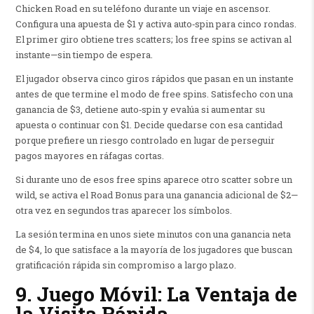
Chicken Road en su teléfono durante un viaje en ascensor.
Configura una apuesta de $1 y activa auto‑spin para cinco rondas.
El primer giro obtiene tres scatters; los free spins se activan al
instante—sin tiempo de espera.
El jugador observa cinco giros rápidos que pasan en un instante
antes de que termine el modo de free spins. Satisfecho con una
ganancia de $3, detiene auto‑spin y evalúa si aumentar su
apuesta o continuar con $1. Decide quedarse con esa cantidad
porque prefiere un riesgo controlado en lugar de perseguir
pagos mayores en ráfagas cortas.
Si durante uno de esos free spins aparece otro scatter sobre un
wild, se activa el Road Bonus para una ganancia adicional de $2—
otra vez en segundos tras aparecer los símbolos.
La sesión termina en unos siete minutos con una ganancia neta
de $4, lo que satisface a la mayoría de los jugadores que buscan
gratificación rápida sin compromiso a largo plazo.
9. Juego Móvil: La Ventaja de
la Visita Rápida