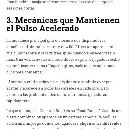
Esta función encaja perfectamente en el patrón de juego de
sesiones cortas.
3. Mecánicas que Mantienen
el Pulso Acelerado
La mecánica principal gira en torno a dos disparadores
sencillos: el símbolo scatter y el wild. El scatter aparece en
cualquier carrete y otorga free spins cuando aparecen tres o
más. Una vez activado el modo de free spins, el jugador recibe
automáticamente una ráfaga de giros, cada uno en solo unos
clics para comenzar.
El símbolo wild sustituye a cualquier otro símbolo excepto
scatter y aparece en todos los carretes en cada giro. Esto
aumenta las probabilidades de formar líneas ganadoras
rápidamente.
Lo que distingue a Chicken Road es su “Road Bonus”. Cuando una
cierta combinación aparece en un carrete especial “Road”, se
activa un minijuego donde los jugadores eligen entre diferentes