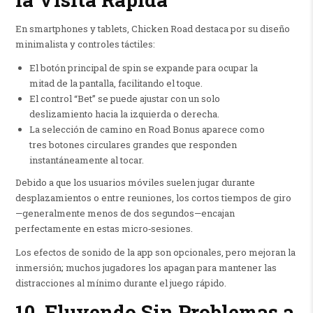
En smartphones y tablets, Chicken Road destaca por su diseño
minimalista y controles táctiles:
El botón principal de spin se expande para ocupar la
mitad de la pantalla, facilitando el toque.
El control “Bet” se puede ajustar con un solo
deslizamiento hacia la izquierda o derecha.
La selección de camino en Road Bonus aparece como
tres botones circulares grandes que responden
instantáneamente al tocar.
Debido a que los usuarios móviles suelen jugar durante
desplazamientos o entre reuniones, los cortos tiempos de giro
—generalmente menos de dos segundos—encajan
perfectamente en estas micro‑sesiones.
Los efectos de sonido de la app son opcionales, pero mejoran la
inmersión; muchos jugadores los apagan para mantener las
distracciones al mínimo durante el juego rápido.
10. Fluyendo Sin Problemas a