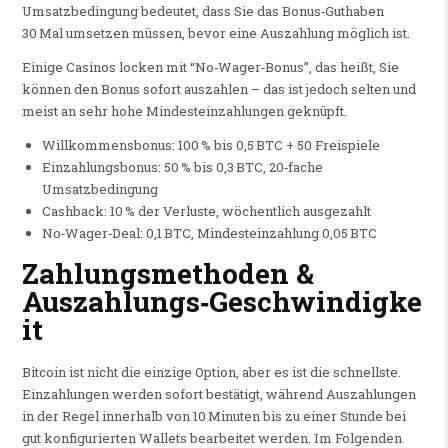
Umsatzbedingung bedeutet, dass Sie das Bonus‑Guthaben
30 Mal umsetzen müssen, bevor eine Auszahlung möglich ist.
Einige Casinos locken mit “No‑Wager‑Bonus”, das heißt, Sie
können den Bonus sofort auszahlen – das ist jedoch selten und
meist an sehr hohe Mindesteinzahlungen geknüpft.
Willkommensbonus: 100 % bis 0,5 BTC + 50 Freispiele
Einzahlungsbonus: 50 % bis 0,3 BTC, 20‑fache
Umsatzbedingung
Cashback: 10 % der Verluste, wöchentlich ausgezahlt
No‑Wager‑Deal: 0,1 BTC, Mindesteinzahlung 0,05 BTC
Zahlungsmethoden &
Auszahlungs‑Geschwindigke
it
Bitcoin ist nicht die einzige Option, aber es ist die schnellste.
Einzahlungen werden sofort bestätigt, während Auszahlungen
in der Regel innerhalb von 10 Minuten bis zu einer Stunde bei
gut konfigurierten Wallets bearbeitet werden. Im Folgenden