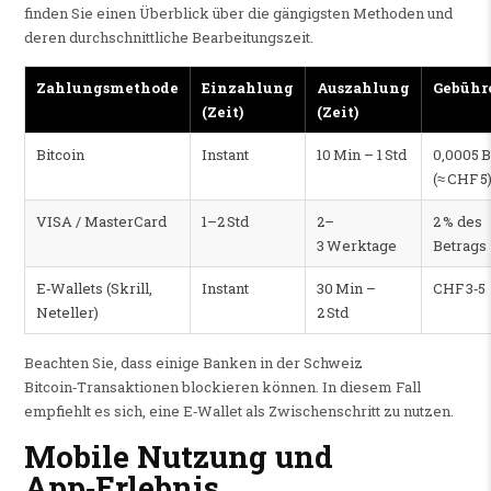
finden Sie einen Überblick über die gängigsten Methoden und
deren durchschnittliche Bearbeitungszeit.
Zahlungsmethode
Einzahlung
Auszahlung
Gebühr
(Zeit)
(Zeit)
Bitcoin
Instant
10 Min – 1 Std
0,0005 
(≈ CHF 5
VISA / MasterCard
1–2 Std
2–
2 % des
3 Werktage
Betrags
E‑Wallets (Skrill,
Instant
30 Min –
CHF 3‑5
Neteller)
2 Std
Beachten Sie, dass einige Banken in der Schweiz
Bitcoin‑Transaktionen blockieren können. In diesem Fall
empfiehlt es sich, eine E‑Wallet als Zwischenschritt zu nutzen.
Mobile Nutzung und
App‑Erlebnis