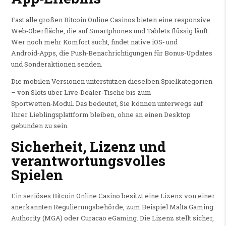
Fast alle großen Bitcoin Online Casinos bieten eine responsive
Web‑Oberfläche, die auf Smartphones und Tablets flüssig läuft.
Wer noch mehr Komfort sucht, findet native iOS‑ und
Android‑Apps, die Push‑Benachrichtigungen für Bonus‑Updates
und Sonderaktionen senden.
Die mobilen Versionen unterstützen dieselben Spielkategorien
– von Slots über Live‑Dealer‑Tische bis zum
Sportwetten‑Modul. Das bedeutet, Sie können unterwegs auf
Ihrer Lieblingsplattform bleiben, ohne an einen Desktop
gebunden zu sein.
Sicherheit, Lizenz und
verantwortungsvolles
Spielen
Ein seriöses Bitcoin Online Casino besitzt eine Lizenz von einer
anerkannten Regulierungsbehörde, zum Beispiel Malta Gaming
Authority (MGA) oder Curacao eGaming. Die Lizenz stellt sicher,