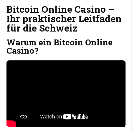
Bitcoin Online Casino –
Ihr praktischer Leitfaden
für die Schweiz
Warum ein Bitcoin Online
Casino?