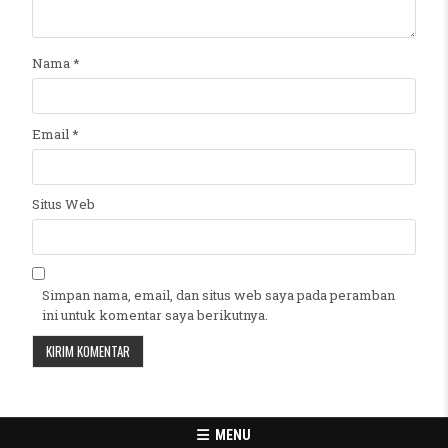
Nama
*
Email
*
Situs Web
Simpan nama, email, dan situs web saya pada peramban
ini untuk komentar saya berikutnya.
MENU