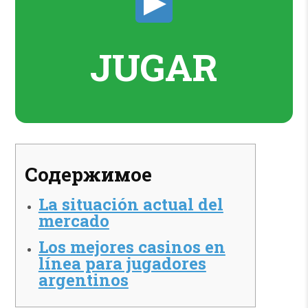
JUGAR
Содержимое
La situación actual del
mercado
Los mejores casinos en
línea para jugadores
argentinos