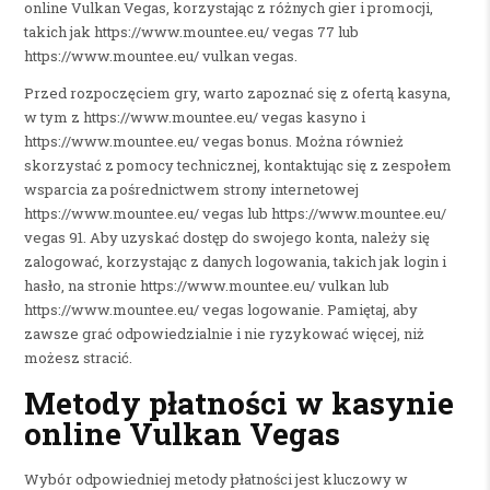
online Vulkan Vegas, korzystając z różnych gier i promocji,
takich jak https://www.mountee.eu/ vegas 77 lub
https://www.mountee.eu/ vulkan vegas.
Przed rozpoczęciem gry, warto zapoznać się z ofertą kasyna,
w tym z https://www.mountee.eu/ vegas kasyno i
https://www.mountee.eu/ vegas bonus. Można również
skorzystać z pomocy technicznej, kontaktując się z zespołem
wsparcia za pośrednictwem strony internetowej
https://www.mountee.eu/ vegas lub https://www.mountee.eu/
vegas 91. Aby uzyskać dostęp do swojego konta, należy się
zalogować, korzystając z danych logowania, takich jak login i
hasło, na stronie https://www.mountee.eu/ vulkan lub
https://www.mountee.eu/ vegas logowanie. Pamiętaj, aby
zawsze grać odpowiedzialnie i nie ryzykować więcej, niż
możesz stracić.
Metody płatności w kasynie
online Vulkan Vegas
Wybór odpowiedniej metody płatności jest kluczowy w