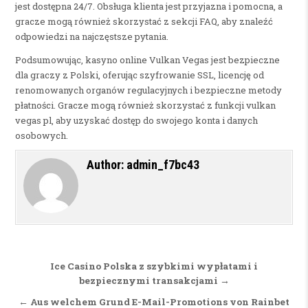
jest dostępna 24/7. Obsługa klienta jest przyjazna i pomocna, a
gracze mogą również skorzystać z sekcji FAQ, aby znaleźć
odpowiedzi na najczęstsze pytania.
Podsumowując, kasyno online Vulkan Vegas jest bezpieczne
dla graczy z Polski, oferując szyfrowanie SSL, licencję od
renomowanych organów regulacyjnych i bezpieczne metody
płatności. Gracze mogą również skorzystać z funkcji vulkan
vegas pl, aby uzyskać dostęp do swojego konta i danych
osobowych.
Author:
admin_f7bc43
Navigasi pos
Ice Casino Polska z szybkimi wypłatami i
bezpiecznymi transakcjami →
← Aus welchem Grund E-Mail-Promotions von Rainbet