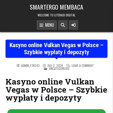
Skip to content
SMARTERGO MEMBACA
WELCOME TO LITERASI DIGITAL
MENU
Kasyno online Vulkan Vegas w Polsce –
Szybkie wypłaty i depozyty
ON KASYNO ONL
ADMIN_F7BC43
JULI 2, 2026
LEAVE A COMMENT
POSTED IN
UNCATEGORIZED
Kasyno online Vulkan
Vegas w Polsce – Szybkie
wypłaty i depozyty