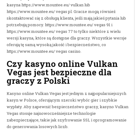
kasyna https://www.mountee.eu/ vulkan lub
https://www.mountee.eu/ vegas pl. Gracze mogą również
skontaktować się z obsługą klienta, jeśli mają jakieś pytania lub
potrzebują pomocy. https://www.mountee.eu/ vegas 91 i
https://www.mountee.eu/ vegas 77 to tylko niektóre z wielu
wersji kasyna, które są dostępne dla graczy. Wszystkie wersje
oferują tę samą wysoką jakość i bezpieczeństwo, co
https://www.mountee.eu/ vegas casino.
Czy kasyno online Vulkan
Vegas jest bezpieczne dla
graczy z Polski
Kasyno online Vulkan Vegas jest jednym z najpopularniejszych
kasyn w Polsce, oferującym szeroki wybór gier i szybkie
wypłaty. Aby zapewnić bezpieczeństwo graczy, kasyno Vulkan
Vegas stosuje najnowocześniejsze technologie
zabezpieczające, takie jak szyfrowanie SSL i oprogramowanie
do generowania losowych liczb.