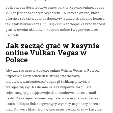
Jeśli chcesz doświadczyć emocji gry w kasynie online, vegas
vulkan jest doskonałym wyborem. To kasyno online, które
oferuje szybkie wypłaty i depozyty, a także atrakcyjne bonusy,
takie jak vulkan vegas 77. Dzięki vulkan vegas kasyno możesz
grać w swoim ulubionym kasynie online i wygrywać duże
nagrody.
Jak zacząć grać w kasynie
online Vulkan Vegas w
Polsce
Aby zacząć grać w kasynie online Vulkan Vegas w Polsce,
najpierw należy odwiedzić stronę internetową
https://www.mountee.eu/ vegas pl i kliknąć przycisk
“Zarejestruj się”. Następnie należy wypełnić formularz
rejestracyjny, podając swoje dane osobowe, adres e-mail i
hasło. Po zarejestrowaniu się, należy zweryfikować swoje
konto, klikając link aktywacyjny wysłany na podany adres e-
mail. Po weryfikacji konta, można już zacząć grać w kasynie