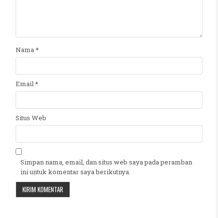
Nama
*
Email
*
Situs Web
Simpan nama, email, dan situs web saya pada peramban
ini untuk komentar saya berikutnya.