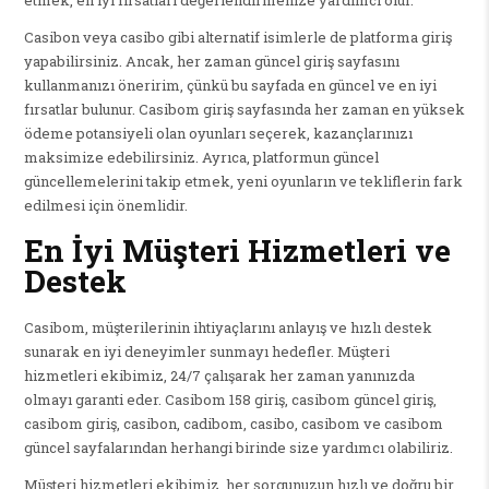
Casibon veya casibo gibi alternatif isimlerle de platforma giriş
yapabilirsiniz. Ancak, her zaman güncel giriş sayfasını
kullanmanızı öneririm, çünkü bu sayfada en güncel ve en iyi
fırsatlar bulunur. Casibom giriş sayfasında her zaman en yüksek
ödeme potansiyeli olan oyunları seçerek, kazançlarınızı
maksimize edebilirsiniz. Ayrıca, platformun güncel
güncellemelerini takip etmek, yeni oyunların ve tekliflerin fark
edilmesi için önemlidir.
En İyi Müşteri Hizmetleri ve
Destek
Casibom, müşterilerinin ihtiyaçlarını anlayış ve hızlı destek
sunarak en iyi deneyimler sunmayı hedefler. Müşteri
hizmetleri ekibimiz, 24/7 çalışarak her zaman yanınızda
olmayı garanti eder. Casibom 158 giriş, casibom güncel giriş,
casibom giriş, casibon, cadibom, casibo, casibom ve casibom
güncel sayfalarından herhangi birinde size yardımcı olabiliriz.
Müşteri hizmetleri ekibimiz, her sorgunuzun hızlı ve doğru bir