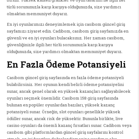
biridir. Yüksek kaliteli grafikler ve oyun tasarımı ile ilgili her
türlü sorununuzla karşı karşıya olduğunuzda, size yardımcı
olmaktan memnuniyet duyarız.
En iyi oyunlarımızı deneyimlemek için casibom güncel giriş
sayfamızı ziyaret edin. Cadibom, casibom giriş sayfamızda en
güvenli ve en iyi oyunları bulacaksınız. Her zaman casibom,
güvenliğinizle ilgili her türlü sorununuzla karşı karşıya
olduğunuzda, size yardımcı olmaktan memnuniyet duyarız.
En Fazla Ödeme Potansiyeli
Casibom güncel giriş sayfasında en fazla ödeme potansiyeli
bulabilirsiniz. Her oyunun kendi belirli ödeme potansiyelini
sunar, ancak genel olarak en yüksek kazançları sağlayabilecek
oyunları seçmek önemlidir. Casibom 158 giriş sayfasında
bulunan en popüler oyunlardan bazıları, yüksek kazanç
potansiyeli sunar. Örneğin, slot oyunları genellikle yüksek
ödüller sunar, ancak risk de yüksektir. Bununla birlikte, live
casino oyunları da önemli kazanç fırsatları sunar. Cadibom veya
casıbom gibi platformlardan güncel giriş sayfalarını kontrol
etmek, en iyi fırsatları değerlendirmenize yardımcı olur.