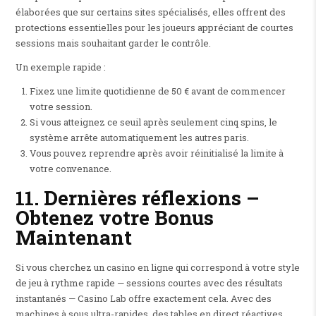
élaborées que sur certains sites spécialisés, elles offrent des
protections essentielles pour les joueurs appréciant de courtes
sessions mais souhaitant garder le contrôle.
Un exemple rapide :
Fixez une limite quotidienne de 50 € avant de commencer
votre session.
Si vous atteignez ce seuil après seulement cinq spins, le
système arrête automatiquement les autres paris.
Vous pouvez reprendre après avoir réinitialisé la limite à
votre convenance.
11. Dernières réflexions –
Obtenez votre Bonus
Maintenant
Si vous cherchez un casino en ligne qui correspond à votre style
de jeu à rythme rapide — sessions courtes avec des résultats
instantanés — Casino Lab offre exactement cela. Avec des
machines à sous ultra-rapides, des tables en direct réactives,