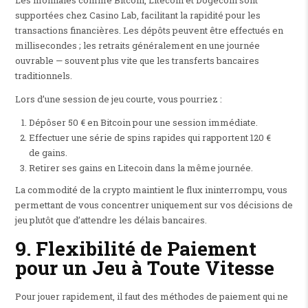
supportées chez Casino Lab, facilitant la rapidité pour les
transactions financières. Les dépôts peuvent être effectués en
millisecondes ; les retraits généralement en une journée
ouvrable — souvent plus vite que les transferts bancaires
traditionnels.
Lors d’une session de jeu courte, vous pourriez :
Dépôser 50 € en Bitcoin pour une session immédiate.
Effectuer une série de spins rapides qui rapportent 120 €
de gains.
Retirer ses gains en Litecoin dans la même journée.
La commodité de la crypto maintient le flux ininterrompu, vous
permettant de vous concentrer uniquement sur vos décisions de
jeu plutôt que d’attendre les délais bancaires.
9. Flexibilité de Paiement
pour un Jeu à Toute Vitesse
Pour jouer rapidement, il faut des méthodes de paiement qui ne