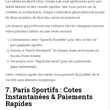
Les tables en direct chez Casino Lab sont optimisées pour une
faible latence et des rounds rapides. Que vous pariez sur la
roulette ou le blackjack, chaque round dure généralement moins
de deux minutes, du deal des cartes au paiement.
Les joueurs qui préfèrent une cadence élevée changent souvent
entre plusieurs tables en une seule session :
Commencez avec “Speedy Roulette” pour des cycles de
pari‑gagnant rapides.
Passez à “Quick Blackjack” où chaque main se termine en
moins d’une minute.
Terminez avec “Rapid Baccarat” pour des paiements
quasi instantanés.
Cette rotation rapide des tables vous permet de profiter de la
variété sans attendre longtemps.
7. Paris Sportifs : Cotes
Instantanées & Paiements
Rapides