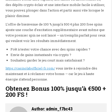
des dépôts crypto éclair et une interface mobile facile à utiliser,
vous pouvez plonger dans l’action et partir aussi vite lorsque le
plaisir diminue.
L’offre de bienvenue de 100 % jusqu’à 500 € plus 200 free spins
ajoute une couche d’excitation supplémentaire avant même que
votre premier spin ne soit lancé — un tremplin parfait pour ceux
qui veulent voir les résultats immédiatement.
Prêt à tester votre chance avec des spins rapides ?
Envie de gains instantanés via crypto ?
Souhaitez garder le jeu court mais satisfaisant ?
https://casinolabofficiel-fr.com/
vous invite à rejoindre dès
maintenant et à réclamer votre bonus — car le jeu à haute
énergie n’attend personne.
Obtenez Bonus 100% jusqu’à €500 +
200 FS !
Author:
admin_f7bc43