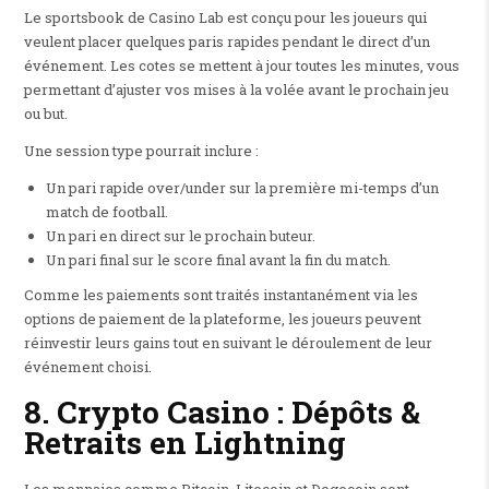
Le sportsbook de Casino Lab est conçu pour les joueurs qui
veulent placer quelques paris rapides pendant le direct d’un
événement. Les cotes se mettent à jour toutes les minutes, vous
permettant d’ajuster vos mises à la volée avant le prochain jeu
ou but.
Une session type pourrait inclure :
Un pari rapide over/under sur la première mi-temps d’un
match de football.
Un pari en direct sur le prochain buteur.
Un pari final sur le score final avant la fin du match.
Comme les paiements sont traités instantanément via les
options de paiement de la plateforme, les joueurs peuvent
réinvestir leurs gains tout en suivant le déroulement de leur
événement choisi.
8. Crypto Casino : Dépôts &
Retraits en Lightning
Les monnaies comme Bitcoin, Litecoin et Dogecoin sont