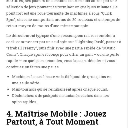
500 titres, ses joueurs de sessions courtes sont attirés par une
sélection de jeux pouvant se terminer en quelques minutes. Le
point fort est une roue tournante de machines à sous “Quick
Spin”, chacune comportant moins de 20 rouleaux et un temps de
retour moyen de moins d’une minute par spin.
Le déroulement typique d’une session pourrait ressembler à
ceci : commencer par un seul spin sur “Lightning Rush”, passer à
“Fireball Frenzy”, puis finir avec une partie rapide de “Mystic
Coins”. Chaque spin est conçu pour offrir un gain — ou une perte
rapide — en quelques secondes, vous laissant décider si vous
continuez ou faites une pause.
Machines à sous à haute volatilité pour de gros gains en
une seule série.
Mini‑tournois qui se réinitialisent après chaque round.
Déclencheurs de jackpots instantanés cachés dans les
spins rapides.
4. Maîtrise Mobile : Jouez
Partout, à Tout Moment