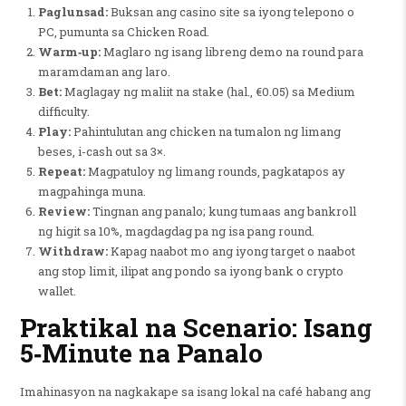
Paglunsad:
Buksan ang casino site sa iyong telepono o
PC, pumunta sa Chicken Road.
Warm‑up:
Maglaro ng isang libreng demo na round para
maramdaman ang laro.
Bet:
Maglagay ng maliit na stake (hal., €0.05) sa Medium
difficulty.
Play:
Pahintulutan ang chicken na tumalon ng limang
beses, i-cash out sa 3×.
Repeat:
Magpatuloy ng limang rounds, pagkatapos ay
magpahinga muna.
Review:
Tingnan ang panalo; kung tumaas ang bankroll
ng higit sa 10%, magdagdag pa ng isa pang round.
Withdraw:
Kapag naabot mo ang iyong target o naabot
ang stop limit, ilipat ang pondo sa iyong bank o crypto
wallet.
Praktikal na Scenario: Isang
5‑Minute na Panalo
Imahinasyon na nagkakape sa isang lokal na café habang ang