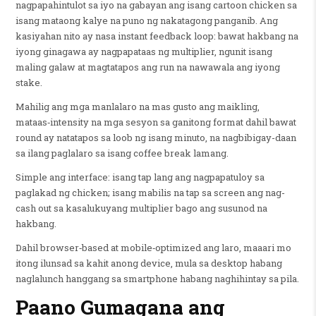
nagpapahintulot sa iyo na gabayan ang isang cartoon chicken sa
isang mataong kalye na puno ng nakatagong panganib. Ang
kasiyahan nito ay nasa instant feedback loop: bawat hakbang na
iyong ginagawa ay nagpapataas ng multiplier, ngunit isang
maling galaw at magtatapos ang run na nawawala ang iyong
stake.
Mahilig ang mga manlalaro na mas gusto ang maikling,
mataas‑intensity na mga sesyon sa ganitong format dahil bawat
round ay natatapos sa loob ng isang minuto, na nagbibigay-daan
sa ilang paglalaro sa isang coffee break lamang.
Simple ang interface: isang tap lang ang nagpapatuloy sa
paglakad ng chicken; isang mabilis na tap sa screen ang nag-
cash out sa kasalukuyang multiplier bago ang susunod na
hakbang.
Dahil browser‑based at mobile‑optimized ang laro, maaari mo
itong ilunsad sa kahit anong device, mula sa desktop habang
naglalunch hanggang sa smartphone habang naghihintay sa pila.
Paano Gumagana ang