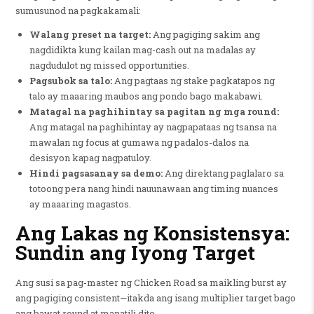
sumusunod na pagkakamali:
Walang preset na target:
Ang pagiging sakim ang
nagdidikta kung kailan mag-cash out na madalas ay
nagdudulot ng missed opportunities.
Pagsubok sa talo:
Ang pagtaas ng stake pagkatapos ng
talo ay maaaring maubos ang pondo bago makabawi.
Matagal na paghihintay sa pagitan ng mga round:
Ang matagal na paghihintay ay nagpapataas ng tsansa na
mawalan ng focus at gumawa ng padalos-dalos na
desisyon kapag nagpatuloy.
Hindi pagsasanay sa demo:
Ang direktang paglalaro sa
totoong pera nang hindi nauunawaan ang timing nuances
ay maaaring magastos.
Ang Lakas ng Konsistensya:
Sundin ang Iyong Target
Ang susi sa pag-master ng Chicken Road sa maikling burst ay
ang pagiging consistent—itakda ang isang multiplier target bago
ang bawat round at manatili dito.