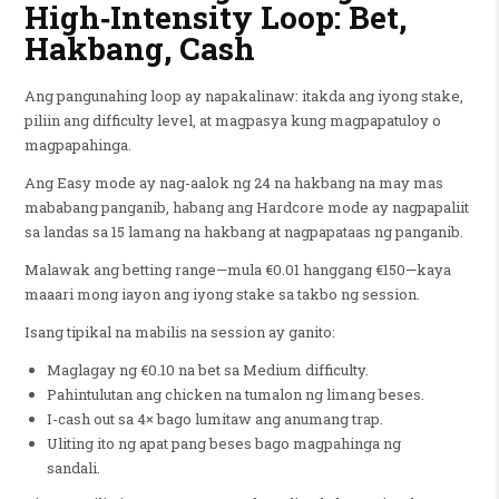
High‑Intensity Loop: Bet,
Hakbang, Cash
Ang pangunahing loop ay napakalinaw: itakda ang iyong stake,
piliin ang difficulty level, at magpasya kung magpapatuloy o
magpapahinga.
Ang Easy mode ay nag-aalok ng 24 na hakbang na may mas
mababang panganib, habang ang Hardcore mode ay nagpapaliit
sa landas sa 15 lamang na hakbang at nagpapataas ng panganib.
Malawak ang betting range—mula €0.01 hanggang €150—kaya
maaari mong iayon ang iyong stake sa takbo ng session.
Isang tipikal na mabilis na session ay ganito:
Maglagay ng €0.10 na bet sa Medium difficulty.
Pahintulutan ang chicken na tumalon ng limang beses.
I-cash out sa 4× bago lumitaw ang anumang trap.
Uliting ito ng apat pang beses bago magpahinga ng
sandali.