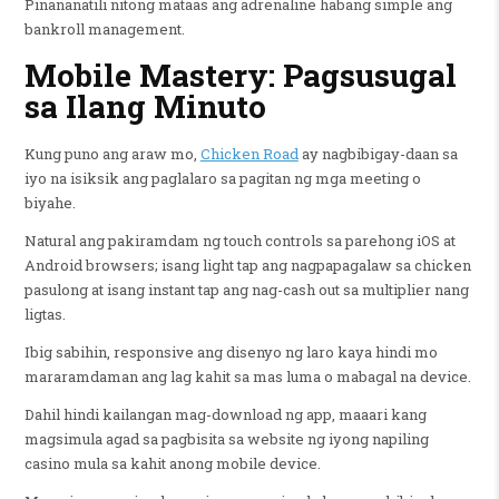
Pinananatili nitong mataas ang adrenaline habang simple ang
bankroll management.
Mobile Mastery: Pagsusugal
sa Ilang Minuto
Kung puno ang araw mo,
Chicken Road
ay nagbibigay-daan sa
iyo na isiksik ang paglalaro sa pagitan ng mga meeting o
biyahe.
Natural ang pakiramdam ng touch controls sa parehong iOS at
Android browsers; isang light tap ang nagpapagalaw sa chicken
pasulong at isang instant tap ang nag-cash out sa multiplier nang
ligtas.
Ibig sabihin, responsive ang disenyo ng laro kaya hindi mo
mararamdaman ang lag kahit sa mas luma o mabagal na device.
Dahil hindi kailangan mag-download ng app, maaari kang
magsimula agad sa pagbisita sa website ng iyong napiling
casino mula sa kahit anong mobile device.