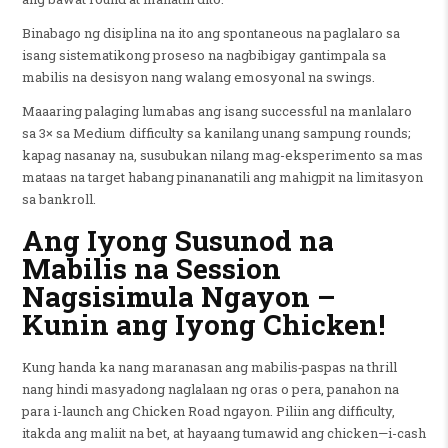
Binabago ng disiplina na ito ang spontaneous na paglalaro sa
isang sistematikong proseso na nagbibigay gantimpala sa
mabilis na desisyon nang walang emosyonal na swings.
Maaaring palaging lumabas ang isang successful na manlalaro
sa 3× sa Medium difficulty sa kanilang unang sampung rounds;
kapag nasanay na, susubukan nilang mag-eksperimento sa mas
mataas na target habang pinananatili ang mahigpit na limitasyon
sa bankroll.
Ang Iyong Susunod na
Mabilis na Session
Nagsisimula Ngayon –
Kunin ang Iyong Chicken!
Kung handa ka nang maranasan ang mabilis‑paspas na thrill
nang hindi masyadong naglalaan ng oras o pera, panahon na
para i-launch ang Chicken Road ngayon. Piliin ang difficulty,
itakda ang maliit na bet, at hayaang tumawid ang chicken—i-cash