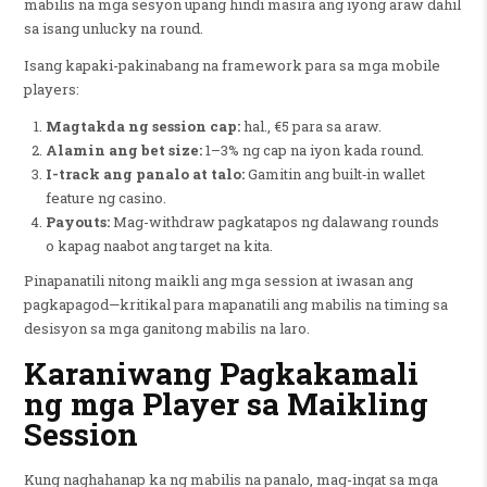
mabilis na mga sesyon upang hindi masira ang iyong araw dahil
sa isang unlucky na round.
Isang kapaki-pakinabang na framework para sa mga mobile
players:
Magtakda ng session cap:
hal., €5 para sa araw.
Alamin ang bet size:
1–3% ng cap na iyon kada round.
I-track ang panalo at talo:
Gamitin ang built‑in wallet
feature ng casino.
Payouts:
Mag-withdraw pagkatapos ng dalawang rounds
o kapag naabot ang target na kita.
Pinapanatili nitong maikli ang mga session at iwasan ang
pagkapagod—kritikal para mapanatili ang mabilis na timing sa
desisyon sa mga ganitong mabilis na laro.
Karaniwang Pagkakamali
ng mga Player sa Maikling
Session
Kung naghahanap ka ng mabilis na panalo, mag-ingat sa mga