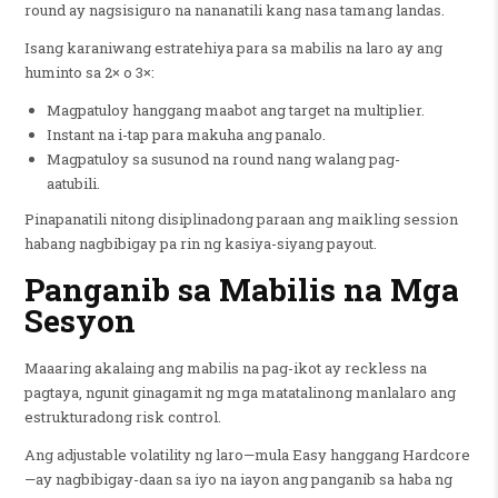
round ay nagsisiguro na nananatili kang nasa tamang landas.
Isang karaniwang estratehiya para sa mabilis na laro ay ang
huminto sa 2× o 3×:
Magpatuloy hanggang maabot ang target na multiplier.
Instant na i-tap para makuha ang panalo.
Magpatuloy sa susunod na round nang walang pag-
aatubili.
Pinapanatili nitong disiplinadong paraan ang maikling session
habang nagbibigay pa rin ng kasiya-siyang payout.
Panganib sa Mabilis na Mga
Sesyon
Maaaring akalaing ang mabilis na pag-ikot ay reckless na
pagtaya, ngunit ginagamit ng mga matatalinong manlalaro ang
estrukturadong risk control.
Ang adjustable volatility ng laro—mula Easy hanggang Hardcore
—ay nagbibigay-daan sa iyo na iayon ang panganib sa haba ng