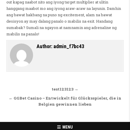
out kapag naabot nito ang iyong target multiplier at ulitin
hanggang maabot mo ang iyong araw-araw na layunin. Damhin
ang bawat hakbang na puno ng excitement, alam na bawat
desisyon ay may dalang panalo o mabilis na exit. Handang
sumabak? Sumali na ngayon at namnamin ang adrenaline ng
mabilis na panalo!
Author:
admin_f7bc43
Navigasi pos
test123123 →
← GGBet Casino – Entwickelt für Glücksspieler, die in
Belgien gewinnen lieben
MENU