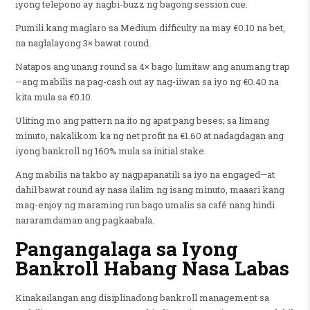
iyong telepono ay nagbi-buzz ng bagong session cue.
Pumili kang maglaro sa Medium difficulty na may €0.10 na bet,
na naglalayong 3× bawat round.
Natapos ang unang round sa 4× bago lumitaw ang anumang trap
—ang mabilis na pag-cash out ay nag-iiwan sa iyo ng €0.40 na
kita mula sa €0.10.
Uliting mo ang pattern na ito ng apat pang beses; sa limang
minuto, nakalikom ka ng net profit na €1.60 at nadagdagan ang
iyong bankroll ng 160% mula sa initial stake.
Ang mabilis na takbo ay nagpapanatili sa iyo na engaged—at
dahil bawat round ay nasa ilalim ng isang minuto, maaari kang
mag-enjoy ng maraming run bago umalis sa café nang hindi
nararamdaman ang pagkaabala.
Pangangalaga sa Iyong
Bankroll Habang Nasa Labas
Kinakailangan ang disiplinadong bankroll management sa