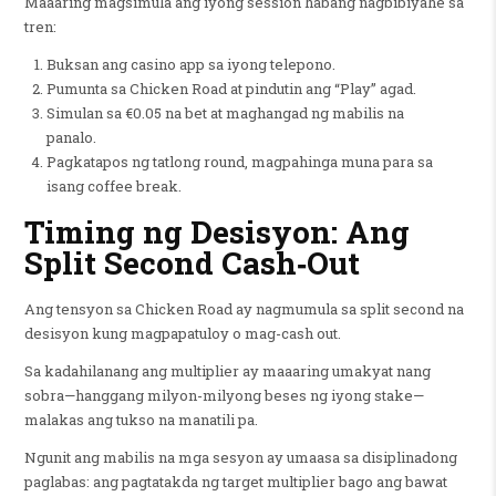
Maaaring magsimula ang iyong session habang nagbibiyahe sa
tren:
Buksan ang casino app sa iyong telepono.
Pumunta sa Chicken Road at pindutin ang “Play” agad.
Simulan sa €0.05 na bet at maghangad ng mabilis na
panalo.
Pagkatapos ng tatlong round, magpahinga muna para sa
isang coffee break.
Timing ng Desisyon: Ang
Split Second Cash‑Out
Ang tensyon sa Chicken Road ay nagmumula sa split second na
desisyon kung magpapatuloy o mag-cash out.
Sa kadahilanang ang multiplier ay maaaring umakyat nang
sobra—hanggang milyon-milyong beses ng iyong stake—
malakas ang tukso na manatili pa.
Ngunit ang mabilis na mga sesyon ay umaasa sa disiplinadong
paglabas: ang pagtatakda ng target multiplier bago ang bawat