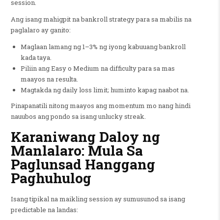
session.
Ang isang mahigpit na bankroll strategy para sa mabilis na
paglalaro ay ganito:
Maglaan lamang ng 1–3% ng iyong kabuuang bankroll
kada taya.
Piliin ang Easy o Medium na difficulty para sa mas
maayos na resulta.
Magtakda ng daily loss limit; huminto kapag naabot na.
Pinapanatili nitong maayos ang momentum mo nang hindi
nauubos ang pondo sa isang unlucky streak.
Karaniwang Daloy ng
Manlalaro: Mula Sa
Paglunsad Hanggang
Paghuhulog
Isang tipikal na maikling session ay sumusunod sa isang
predictable na landas: