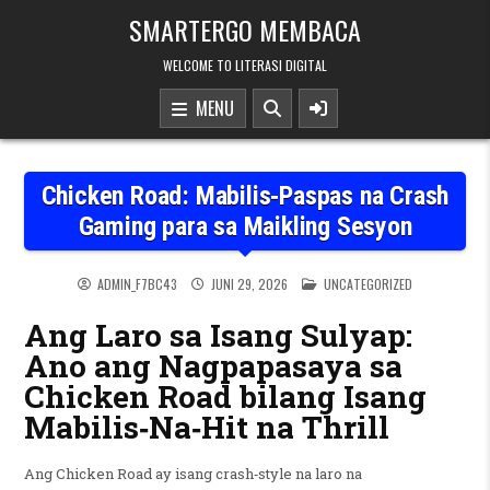
Skip to content
SMARTERGO MEMBACA
WELCOME TO LITERASI DIGITAL
MENU
Chicken Road: Mabilis‑Paspas na Crash
Gaming para sa Maikling Sesyon
POSTED IN
ADMIN_F7BC43
JUNI 29, 2026
UNCATEGORIZED
Ang Laro sa Isang Sulyap:
Ano ang Nagpapasaya sa
Chicken Road bilang Isang
Mabilis‑Na‑Hit na Thrill
Ang Chicken Road ay isang crash‑style na laro na